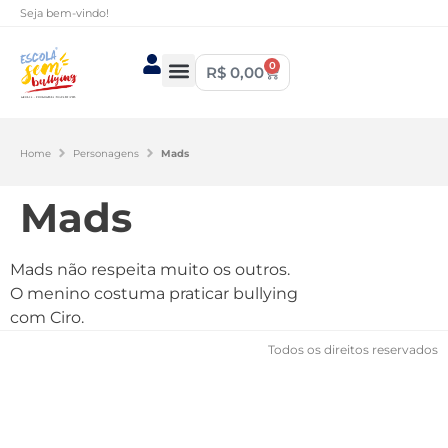
Seja bem-vindo!
0
R$
0,00
Home
Personagens
Mads
Mads
Mads não respeita muito os outros.
O menino costuma praticar bullying
com Ciro.
Todos os direitos reservados